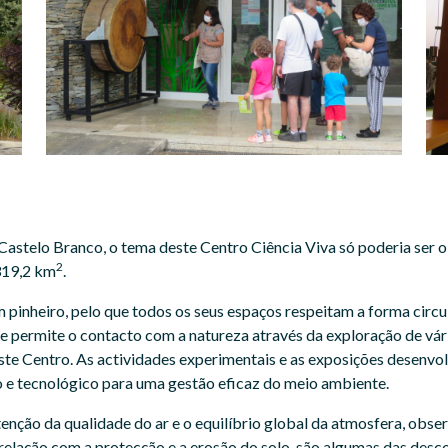
e Castelo Branco, o tema deste Centro Ciência Viva só poderia ser o
2
319,2 km
.
um pinheiro, pelo que todos os seus espaços respeitam a forma cir
ue permite o contacto com a natureza através da exploração de vári
este Centro. As actividades experimentais e as exposições desenvo
o e tecnológico para uma gestão eficaz do meio ambiente.
nção da qualidade do ar e o equilíbrio global da atmosfera, observ
a relação com a protecção e a erosão do solo, são algumas das desc