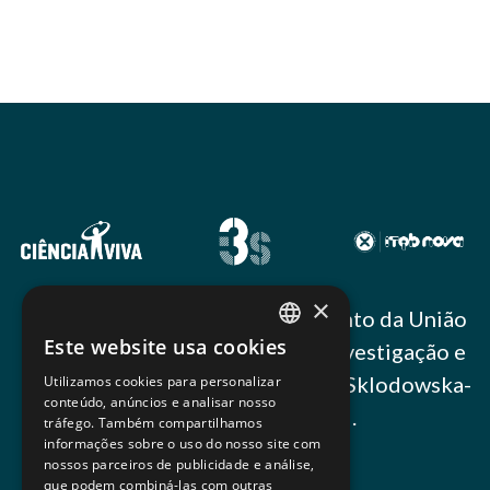
×
Este projeto recebeu financiamento da União
Este website usa cookies
Europeia através Programa de Investigação e
PORTUGUESE
Inovação Horizonte 2020, Marie Sklodowska-
Utilizamos cookies para personalizar
ENGLISH
conteúdo, anúncios e analisar nosso
Curie, GA 101036079.
tráfego. Também compartilhamos
informações sobre o uso do nosso site com
nossos parceiros de publicidade e análise,
que podem combiná-las com outras