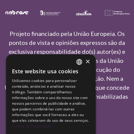
Projeto financiado pela União Europeia. Os
pontos de vista e opiniões expressos são da
exclusiva responsabilidade do(s) autor(es) e
×
não refletem necessariamente as da União
Europeia ou da Agência de Execução do
Este website usa cookies
PORTUGUESE
Conselho Europeu de Investigação. Nem a
Utilizamos cookies para personalizar
ENGLISH
União Europeia nem a autoridade que concede
conteúdo, anúncios e analisar nosso
tráfego. Também compartilhamos
o financiamento podem ser responsabilizadas
informações sobre o uso do nosso site com
nossos parceiros de publicidade e análise,
por elas.
que podem combiná-las com outras
informações que você forneceu a eles ou
que eles coletaram do uso de seus serviços.
Política de Privacidade