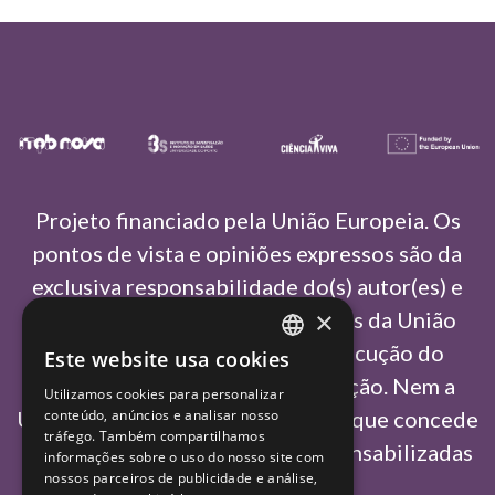
Projeto financiado pela União Europeia. Os
pontos de vista e opiniões expressos são da
exclusiva responsabilidade do(s) autor(es) e
×
não refletem necessariamente as da União
Europeia ou da Agência de Execução do
Este website usa cookies
PORTUGUESE
Conselho Europeu de Investigação. Nem a
Utilizamos cookies para personalizar
ENGLISH
União Europeia nem a autoridade que concede
conteúdo, anúncios e analisar nosso
tráfego. Também compartilhamos
o financiamento podem ser responsabilizadas
informações sobre o uso do nosso site com
nossos parceiros de publicidade e análise,
por elas.