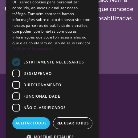
Utilizamos cookies para personalizar
ENGLISH
União Europeia nem a autoridade que concede
conteúdo, anúncios e analisar nosso
tráfego. Também compartilhamos
o financiamento podem ser responsabilizadas
informações sobre o uso do nosso site com
nossos parceiros de publicidade e análise,
por elas.
que podem combiná-las com outras
informações que você forneceu a eles ou
que eles coletaram do uso de seus serviços.
Política de Privacidade
ESTRITAMENTE NECESSÁRIOS
DESEMPENHO
DIRECIONAMENTO
FUNCIONALIDADE
NÃO CLASSIFICADOS
ACEITAR TODOS
RECUSAR TODOS
MOSTRAR DETALHES
Copyright © NEI 2024