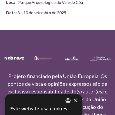
Local:
Parque Arqueológico do Vale do Côa
Data:
8 a 10 de setembro de 2025
Projeto financiado pela União Europeia. Os
pontos de vista e opiniões expressos são da
exclusiva responsabilidade do(s) autor(es) e
×
não refletem necessariamente as da União
Europeia ou da Agência de Execução do
Este website usa cookies
PORTUGUESE
Conselho Europeu de Investigação. Nem a