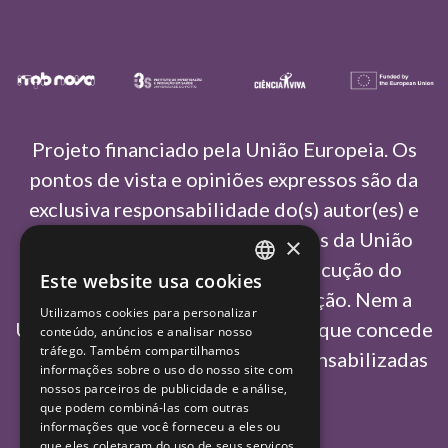
Projeto financiado pela União Europeia. Os
pontos de vista e opiniões expressos são da
exclusiva responsabilidade do(s) autor(es) e
não refletem necessariamente as da União
×
Europeia ou da Agência de Execução do
Este website usa cookies
PORTUGUESE
Conselho Europeu de Investigação. Nem a
Utilizamos cookies para personalizar
ENGLISH
União Europeia nem a autoridade que concede
conteúdo, anúncios e analisar nosso
tráfego. Também compartilhamos
o financiamento podem ser responsabilizadas
informações sobre o uso do nosso site com
por elas.
nossos parceiros de publicidade e análise,
que podem combiná-las com outras
informações que você forneceu a eles ou
que eles coletaram do uso de seus serviços.